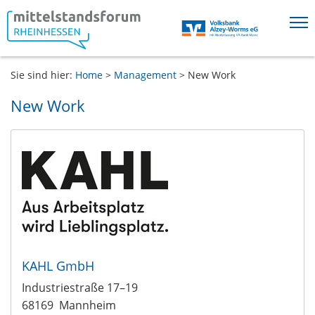
Springe direkt zu:
Sie sind hier:
Home
>
Management
>
New Work
Hauptmenü
Inhalt
New Work
Fußzeile
KAHL GmbH
Industriestraße 17–19
68169
Mannheim