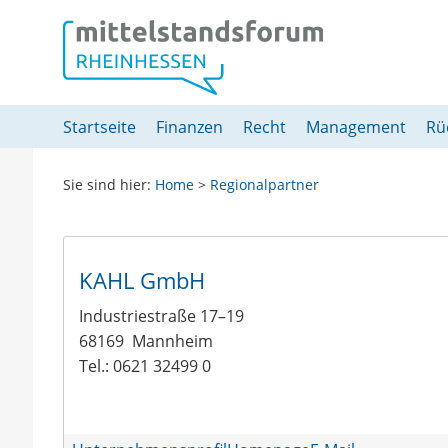
Springe direkt zu:
Hauptmenü
Inhalt
Fußzeile
Startseite
Finanzen
Recht
Management
Rü
Sie sind hier:
Home
>
Regionalpartner
KAHL GmbH
Industriestraße 17–19
68169
Mannheim
Tel.: 0621 32499 0