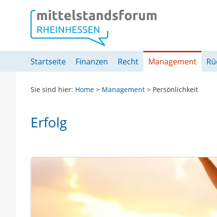
Springe direkt zu:
Hauptmenü
Inhalt
Fußzeile
Startseite
Finanzen
Recht
Management
Rü
Sie sind hier:
Home
>
Management
>
Persönlichkeit
Erfolg