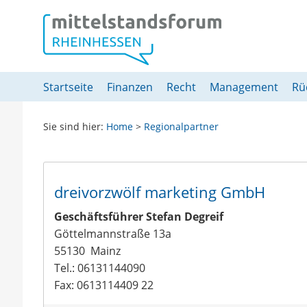
Springe direkt zu:
Hauptmenü
Inhalt
Fußzeile
Startseite
Finanzen
Recht
Management
Rü
Sie sind hier:
Home
>
Regionalpartner
dreivorzwölf marketing GmbH
Geschäftsführer Stefan Degreif
Göttelmannstraße 13a
55130
Mainz
Tel.: 06131144090
Fax: 0613114409 22