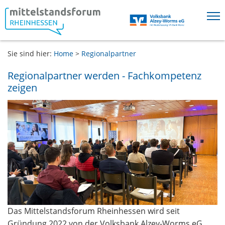
Springe direkt zu:
Sie sind hier:
Home
>
Regionalpartner
Hauptmenü
Inhalt
Regionalpartner werden - Fachkompetenz
Fußzeile
zeigen
Das Mittelstandsforum Rheinhessen wird seit
Gründung 2022 von der Volksbank Alzey-Worms eG